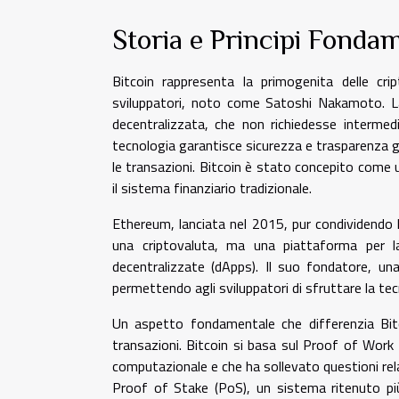
Storia e Principi Fondam
Bitcoin rappresenta la primogenita delle cr
sviluppatori, noto come Satoshi Nakamoto. La 
decentralizzata, che non richiedesse intermedi
tecnologia garantisce sicurezza e trasparenza g
le transazioni. Bitcoin è stato concepito come u
il sistema finanziario tradizionale.
Ethereum, lanciata nel 2015, pur condividendo la
una criptovaluta, ma una piattaforma per la 
decentralizzate (dApps). Il suo fondatore, un
permettendo agli sviluppatori di sfruttare la tecn
Un aspetto fondamentale che differenzia Bitc
transazioni. Bitcoin si basa sul Proof of Work
computazionale e che ha sollevato questioni rel
Proof of Stake (PoS), un sistema ritenuto più 