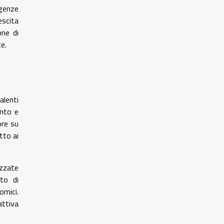
igenze
escita
one di
e.
alenti
ento e
ore su
tto ai
izzate
to di
omici.
attiva