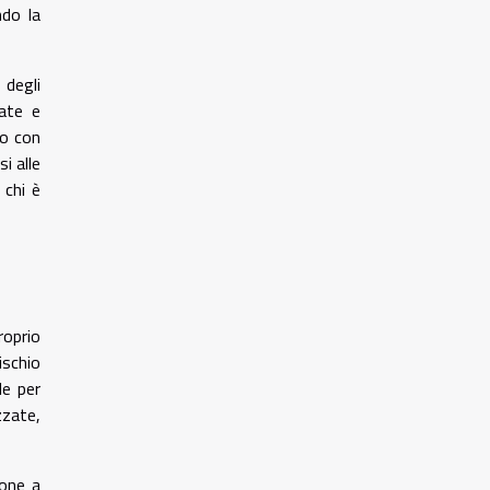
ndo la
 degli
zate e
to con
i alle
 chi è
roprio
ischio
le per
zzate,
ione a