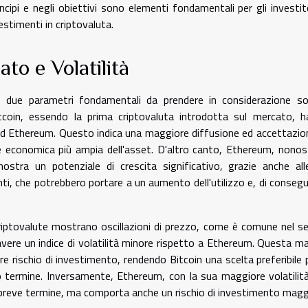
ipi e negli obiettivi sono elementi fondamentali per gli investit
vestimenti in criptovaluta.
to e Volatilità
 due parametri fondamentali da prendere in considerazione so
Bitcoin, essendo la prima criptovaluta introdotta sul mercato, 
 ad Ethereum. Questo indica una maggiore diffusione ed accettazio
one economica più ampia dell'asset. D'altro canto, Ethereum, nono
mostra un potenziale di crescita significativo, grazie anche al
nti, che potrebbero portare a un aumento dell'utilizzo e, di conseg
criptovalute mostrano oscillazioni di prezzo, come è comune nel s
d avere un indice di volatilità minore rispetto a Ethereum. Questa m
 rischio di investimento, rendendo Bitcoin una scelta preferibile p
go termine. Inversamente, Ethereum, con la sua maggiore volatilit
 breve termine, ma comporta anche un rischio di investimento magg