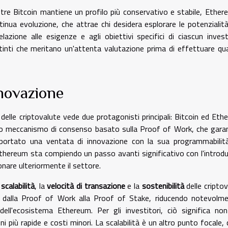
tre Bitcoin mantiene un profilo più conservativo e stabile, Ether
ua evoluzione, che attrae chi desidera esplorare le potenzialità
elazione alle esigenze e agli obiettivi specifici di ciascun invest
inti che meritano un'attenta valutazione prima di effettuare qua
nnovazione
delle criptovalute vede due protagonisti principali: Bitcoin ed Eth
 suo meccanismo di consenso basato sulla Proof of Work, che gara
 portato una ventata di innovazione con la sua programmabilit
Ethereum sta compiendo un passo avanti significativo con l'introd
onare ulteriormente il settore.
a
scalabilità
, la
velocità di transazione
e la
sostenibilità
delle criptov
alla Proof of Work alla Proof of Stake, riducendo notevolmen
ll'ecosistema Ethereum. Per gli investitori, ciò significa no
 più rapide e costi minori. La scalabilità è un altro punto focale, 