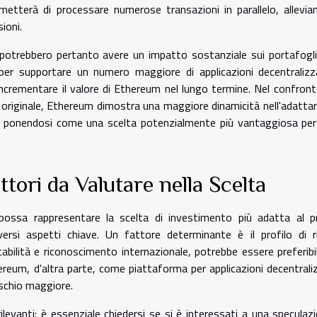
metterà di processare numerose transazioni in parallelo, allevia
ioni.
otrebbero pertanto avere un impatto sostanziale sui portafogli
 per supportare un numero maggiore di applicazioni decentraliz
 incrementare il valore di Ethereum nel lungo termine. Nel confron
 originale, Ethereum dimostra una maggiore dinamicità nell'adattars
e, ponendosi come una scelta potenzialmente più vantaggiosa per
ttori da Valutare nella Scelta
possa rappresentare la scelta di investimento più adatta al p
ersi aspetti chiave. Un fattore determinante è il profilo di r
tabilità e riconoscimento internazionale, potrebbe essere preferibi
ereum, d'altra parte, come piattaforma per applicazioni decentrali
ischio maggiore.
ilevanti: è essenziale chiedersi se si è interessati a una speculaz