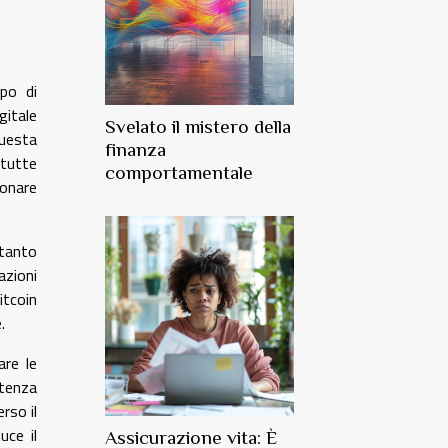
po di
gitale
Svelato il mistero della
Questa
finanza
 tutte
comportamentale
ionare
ltanto
azioni
itcoin
.
are le
otenza
rso il
uce il
Assicurazione vita: È