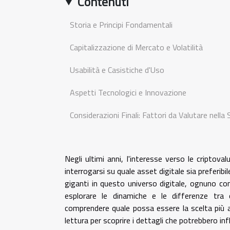
Contenuti
Storia e Principi Fondamentali
Capitalizzazione di Mercato e Volatilità
Usabilità e Casistiche d'Uso
Aspetti Tecnologici e Innovazione
Considerazioni Finali: Fattori da Valutare nella 
Negli ultimi anni, l'interesse verso le criptova
interrogarsi su quale asset digitale sia preferib
giganti in questo universo digitale, ognuno con 
esplorare le dinamiche e le differenze tra 
comprendere quale possa essere la scelta più ad
lettura per scoprire i dettagli che potrebbero in