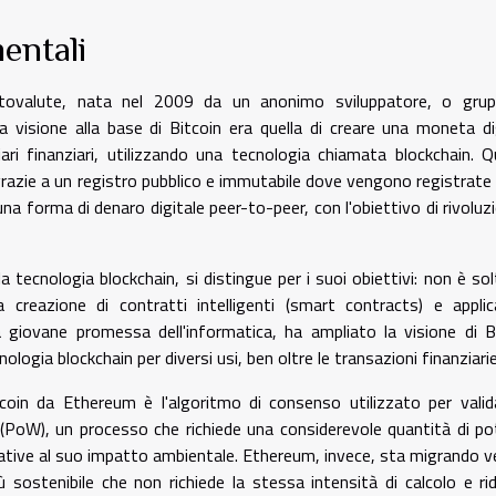
entali
iptovalute, nata nel 2009 da un anonimo sviluppatore, o grup
visione alla base di Bitcoin era quella di creare una moneta di
ari finanziari, utilizzando una tecnologia chiamata blockchain. 
razie a un registro pubblico e immutabile dove vengono registrate
na forma di denaro digitale peer-to-peer, con l'obiettivo di rivoluz
 tecnologia blockchain, si distingue per i suoi obiettivi: non è so
creazione di contratti intelligenti (smart contracts) e applic
a giovane promessa dell'informatica, ha ampliato la visione di B
ologia blockchain per diversi usi, ben oltre le transazioni finanziarie
oin da Ethereum è l'algoritmo di consenso utilizzato per valid
 (PoW), un processo che richiede una considerevole quantità di p
ative al suo impatto ambientale. Ethereum, invece, sta migrando ve
sostenibile che non richiede la stessa intensità di calcolo e rid