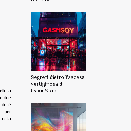
Segreti dietro l'ascesa
vertiginosa di
ello a
GameStop
no due
colo è
e per
 nella