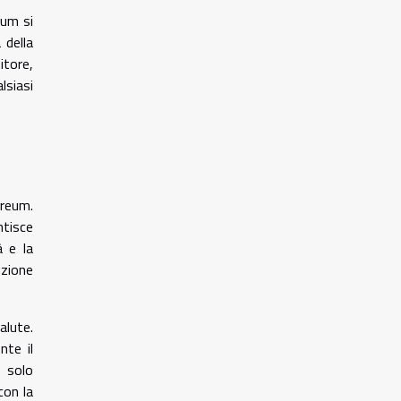
eum si
 della
itore,
lsiasi
ereum.
ntisce
à e la
uzione
alute.
te il
n solo
con la