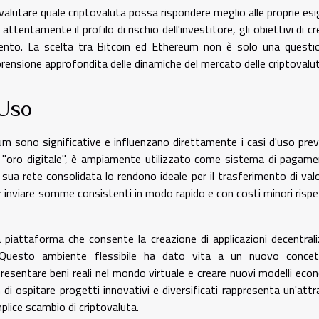
valutare quale criptovaluta possa rispondere meglio alle proprie es
tentamente il profilo di rischio dell'investitore, gli obiettivi di cr
mento. La scelta tra Bitcoin ed Ethereum non è solo una questi
prensione approfondita delle dinamiche del mercato delle criptovalut
'Uso
eum sono significative e influenzano direttamente i casi d'uso prev
to "oro digitale", è ampiamente utilizzato come sistema di pagam
a sua rete consolidata lo rendono ideale per il trasferimento di val
per inviare somme consistenti in modo rapido e con costi minori rispe
a piattaforma che consente la creazione di applicazioni decentral
. Questo ambiente flessibile ha dato vita a un nuovo concet
resentare beni reali nel mondo virtuale e creare nuovi modelli econ
 di ospitare progetti innovativi e diversificati rappresenta un'attr
mplice scambio di criptovaluta.