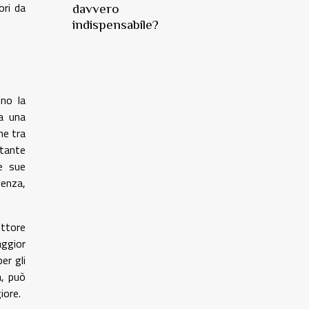
ori da
davvero
indispensabile?
no la
ha una
ne tra
stante
le sue
uenza,
ettore
aggior
er gli
à, può
iore.